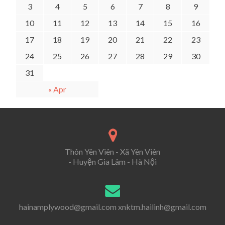
3
4
5
6
7
8
9
10
11
12
13
14
15
16
17
18
19
20
21
22
23
24
25
26
27
28
29
30
31
« Apr
Thôn Yên Viên - Xã Yên Viên
- Huyện Gia Lâm - Hà Nội
hainamplywood@gmail.com xnktm.hailinh@gmail.com