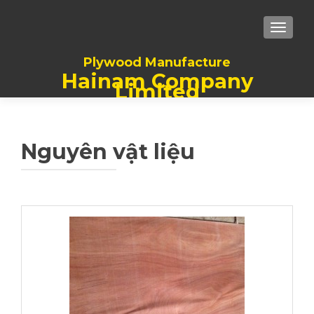
TOGGL
Plywood Manufacture
Hainam Company
Limited
Nguyên vật liệu